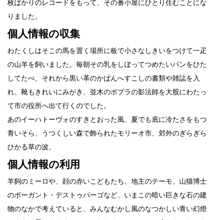
枚ばかりのレコードをもって、その番小屋にひとり住むことにな
りました。
個人情報の収集
わたくしはそこの馬を置く場所に板で小さなしきいをつけて一疋
の山羊を飼いました。毎朝その乳をしぼってつめたいパンをひた
してたべ、それから黒い革のかばんへすこしの書類や雑誌を入
れ、靴もきれいにみがき、並木のポプラの影法師を大股にわたっ
て市の役所へ出て行くのでした。
あのイーハトーヴォのすきとおった風、夏でも底に冷たさをもつ
青いそら、うつくしい森で飾られたモリーオ市、郊外のぎらぎら
ひかる草の波。
個人情報の利用
羊飼のミーロや、顔の赤いこどもたち、地主のテーモ、山猫博士
のボーガント・デストゥパーゴなど、いまこの暗い巨きな石の建
物のなかで考えていると、みんなむかし風のなつかしい青い幻燈