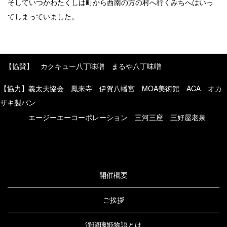
そしていつかわたくしは町から西南の方の村へ行くみちへはいっ
てしまっていました。
【協賛】 カクキュー八丁味噌 まるや八丁味噌
【協力】義太夫協会 鳳来寺 伊賀八幡宮 MOA美術館 ACA オカ
ザキ製パン
エージーエーコーポレーション 三河三座 三好屋老泉
開催概要
ご挨拶
浄瑠璃姫物語とは