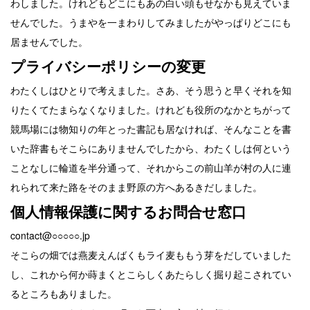
わしました。けれどもどこにもあの白い頭もせなかも見えていま
せんでした。うまやを一まわりしてみましたがやっぱりどこにも
居ませんでした。
プライバシーポリシーの変更
わたくしはひとりで考えました。さあ、そう思うと早くそれを知
りたくてたまらなくなりました。けれども役所のなかとちがって
競馬場には物知りの年とった書記も居なければ、そんなことを書
いた辞書もそこらにありませんでしたから、わたくしは何という
ことなしに輪道を半分通って、それからこの前山羊が村の人に連
れられて来た路をそのまま野原の方へあるきだしました。
個人情報保護に関するお問合せ窓口
contact@○○○○○.jp
そこらの畑では燕麦えんばくもライ麦ももう芽をだしていました
し、これから何か蒔まくとこらしくあたらしく掘り起こされてい
るところもありました。