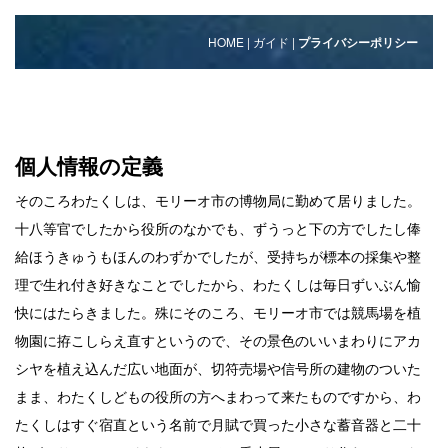
HOME
| ガイド |
プライバシーポリシー
個人情報の定義
そのころわたくしは、モリーオ市の博物局に勤めて居りました。
十八等官でしたから役所のなかでも、ずうっと下の方でしたし俸
給ほうきゅうもほんのわずかでしたが、受持ちが標本の採集や整
理で生れ付き好きなことでしたから、わたくしは毎日ずいぶん愉
快にはたらきました。殊にそのころ、モリーオ市では競馬場を植
物園に拵こしらえ直すというので、その景色のいいまわりにアカ
シヤを植え込んだ広い地面が、切符売場や信号所の建物のついた
まま、わたくしどもの役所の方へまわって来たものですから、わ
たくしはすぐ宿直という名前で月賦で買った小さな蓄音器と二十