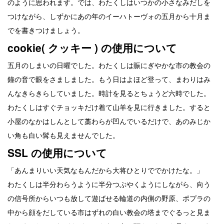
のように思われます。では、わたくしはいつかの小さなみだしを
つけながら、しずかにあの年のイーハトーヴォの五月から十月ま
でを書きつけましょう。
cookie( クッキー ) の使用について
五月のしまいの日曜でした。わたくしは賑にぎやかな市の教会の
鐘の音で眼をさましました。もう日はよほど登って、まわりはみ
んなきらきらしていました。時計を見るとちょうど六時でした。
わたくしはすぐチョッキだけ着て山羊を見に行きました。すると
小屋のなかはしんとして藁わらが凹んでいるだけで、あのみじか
い角も白い髯も見えませんでした。
SSL の使用について
「あんまりいい天気なもんだから大将ひとりででかけたな。」
わたくしは半分わらうように半分つぶやくようにしながら、向う
の信号所からいつも放して遊ばせる輪道の内側の野原、ポプラの
中から顔をだしている市はずれの白い教会の塔までぐるっと見ま