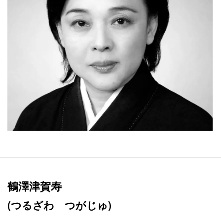
鶴澤津賀寿
(つるざわ つがじゅ)