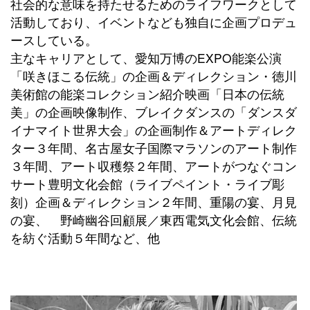
社会的な意味を持たせるためのライフワークとして
活動しており、イベントなども独自に企画プロデュ
ースしている。
主なキャリアとして、愛知万博のEXPO能楽公演
「咲きほこる伝統」の企画＆ディレクション・徳川
美術館の能楽コレクション紹介映画「日本の伝統
美」の企画映像制作、ブレイクダンスの「ダンスダ
イナマイト世界大会」の企画制作＆アートディレク
ター３年間、名古屋女子国際マラソンのアート制作
３年間、アート収穫祭２年間、アートがつなぐコン
サート豊明文化会館（ライブペイント・ライブ彫
刻）企画＆ディレクション２年間、重陽の宴、月見
の宴、 野崎幽谷回顧展／東西電気文化会館、伝統
を紡ぐ活動５年間など、他