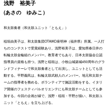
浅野 裕美子
(あさの ゆみこ）
和太鼓奏者（和太鼓ユニット「ともえ」）
稲垣由美子は、和太鼓集団OTAIKO座明神（福井県）所属。一人打
ちのコンテストで受賞経験あり。浅野裕美子は、愛知県春日井の
転輪太鼓金輪組のメンバー。教育者でもあり、日本太鼓協会公認
指導員の資格も持つ。浅野と稲垣は、小牧山城築城450周年のグラ
ンドフィナーレで和太鼓奏者として出演し、ユニットとしても活
動する。平野義民は、転輪太鼓武頼人のメンバー。地元和太鼓チ
ームの指導者を務める。ボランティアで施設活動をする。イタリ
ア開催のフェスティバルオリエンテにも和太鼓チームとしても参
加する。今回の企画が縁で、浅野・稲垣・平野が揃い、和太鼓ユ
ニット「ともえ」を立ち上げる。