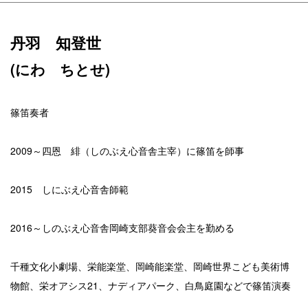
丹羽 知登世
(にわ ちとせ)
篠笛奏者
2009～四恩 緋（しのぶえ心音舎主宰）に篠笛を師事
2015 しにぶえ心音舎師範
2016～しのぶえ心音舎岡崎支部葵音会会主を勤める
千種文化小劇場、栄能楽堂、岡崎能楽堂、岡崎世界こども美術博
物館、栄オアシス21、ナディアパーク、白鳥庭園などで篠笛演奏