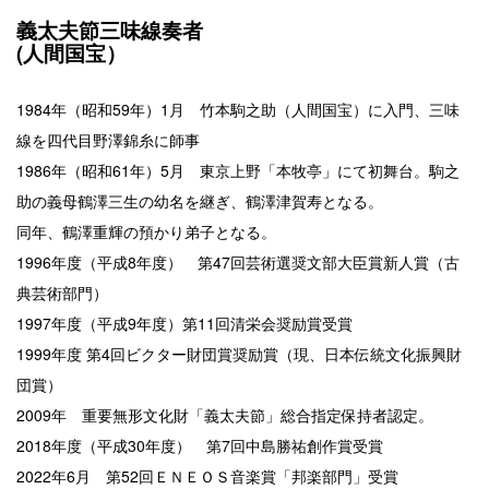
義太夫節三味線奏者
(人間国宝）
1984年（昭和59年）1月 竹本駒之助（人間国宝）に入門、三味
線を四代目野澤錦糸に師事
1986年（昭和61年）5月 東京上野「本牧亭」にて初舞台。駒之
助の義母鶴澤三生の幼名を継ぎ、鶴澤津賀寿となる。
同年、鶴澤重輝の預かり弟子となる。
1996年度（平成8年度） 第47回芸術選奨文部大臣賞新人賞（古
典芸術部門）
1997年度（平成9年度）第11回清栄会奨励賞受賞
1999年度 第4回ビクター財団賞奨励賞（現、日本伝統文化振興財
団賞）
2009年 重要無形文化財「義太夫節」総合指定保持者認定。
2018年度（平成30年度） 第7回中島勝祐創作賞受賞
2022年6月 第52回ＥＮＥＯＳ音楽賞「邦楽部門」受賞