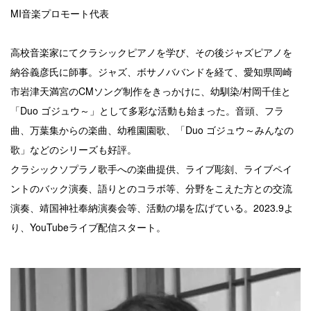
MI
音楽プロモート代表
高校音楽家にてクラシックピアノを学び、その後ジャズピアノを
納谷義彦氏に師事。ジャズ、ボサノババンドを経て、愛知県岡崎
市岩津天満宮のCMソング制作をきっかけに、幼馴染/村岡千佳と
「Duo ゴジュウ～」として多彩な活動も始まった。音頭、フラ
曲、万葉集からの楽曲、幼稚園園歌、「Duo ゴジュウ～みんなの
歌」などのシリーズも好評。
クラシックソプラノ歌手への楽曲提供、ライブ彫刻、ライブペイ
ントのバック演奏、語りとのコラボ等、分野をこえた方との交流
演奏、靖国神社奉納演奏会等、活動の場を広げている。2023.9よ
り、YouTubeライブ配信スタート。