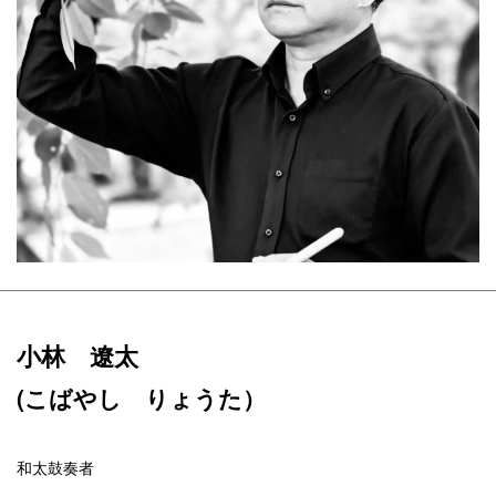
小林 遼太
(こばやし りょうた）
和太鼓奏者