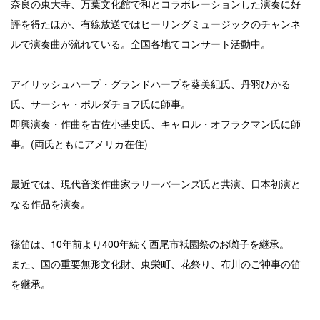
奈良の東大寺、万葉文化館で和とコラボレーションした演奏に好
評を得たほか、有線放送ではヒーリングミュージックのチャンネ
ルで演奏曲が流れている。全国各地てコンサート活動中。
アイリッシュハープ・グランドハープを葵美紀氏、丹羽ひかる
氏、サーシャ・ポルダチョフ氏に師事。
即興演奏・作曲を古佐小基史氏、キャロル・オフラクマン氏に師
事。(両氏ともにアメリカ在住)
最近では、現代音楽作曲家ラリーバーンズ氏と共演、日本初演と
なる作品を演奏。
篠笛は、10年前より400年続く西尾市祇園祭のお囃子を継承。
また、国の重要無形文化財、東栄町、花祭り、布川のご神事の笛
を継承。