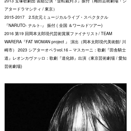
2013 宝塚歌劇団 宙組公演『逆転裁判３』振付（梅田芸術劇場・シ
アタードラマシティ / 東京）
2015-2017 2.5次元ミュージカルライブ・スペクタクル
『NARUTO- ナルト-』 振付 ( 全国 ＆ワールドツアー)
2016 第19 回岡本太郎現代芸術賞展ファイナリスト/ TEAM
WARERA『FAT WOMAN project 』 演出（岡本太郎現代美術館/ 川
崎市） 2023 シアターオペラvol.16 ‒ マスカーニ：歌劇『田舎騎士
道』レオンカヴァッロ：歌劇『道化師』出演（東京芸術劇場 / 愛知
芸術劇場)